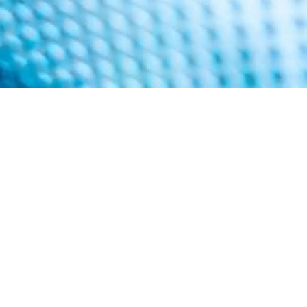
SL50
Scentinal
iona datos
Proporciona detección de alta
real para
precisión (nivel de ppb) de gases
ce de NOx,
olorosos como H2S, NH3, COV, SO2
ura y
y concentración de olores.