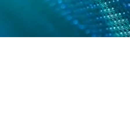
CTai
Estacionario
CTair
Monitor de
solución 
Estos dispositivos son perfectos para
fácil de u
usted si tiene una ubicación con
permiso que le gustaría monitorear sin
estar allí en persona.