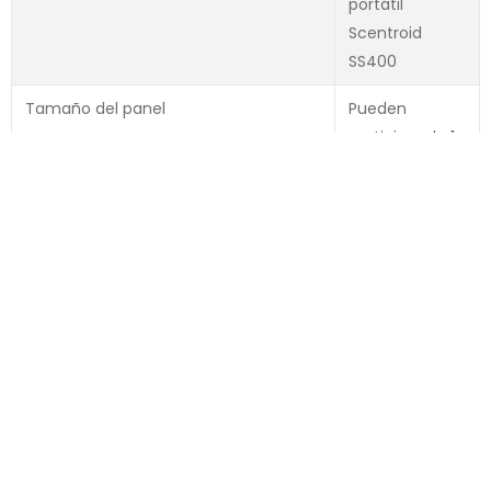
portátil
Scentroid
SS400
Tamaño del panel
Pueden
participar de 1 a
6 panelistas en
una sola
prueba, según
lo especificado
por el
administrador.
Configuración del orden de los paneles
Los usuarios
pueden
ejecutar una
prueba a la vez
y pasar a la