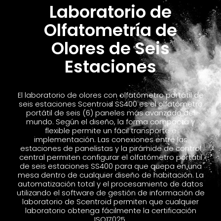
Laboratorio de
Olfatometría de
Olores de Seis
Estaciones
El laboratorio de olores con olfatómetro portátil de
seis estaciones Scentroid SS400 es el olfatómetro
portátil de seis (6) paneles más avanzado del
mundo. Según el diseño, la forma compacta y
flexible permite un fácil transporte e
implementación. Las conexiones entre las
estaciones de panelistas y la pirámide de control
central permiten configurar el olfatómetro portátil
de seis estaciones SS400 para que quepa en una
mesa dentro de cualquier diseño de habitación. La
automatización total y el procesamiento de datos
utilizando el software de gestión de información de
laboratorio de Scentroid permiten que cualquier
laboratorio obtenga fácilmente la certificación
ISO17025.