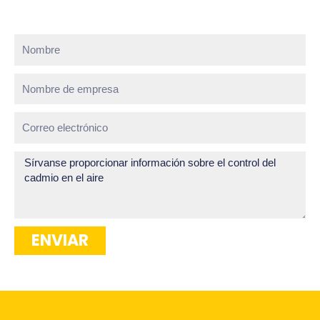
Nombre
Nombre
de
empresa
Correo
electrónico
¿Cómo
podemos
ayudar?
ENVIAR