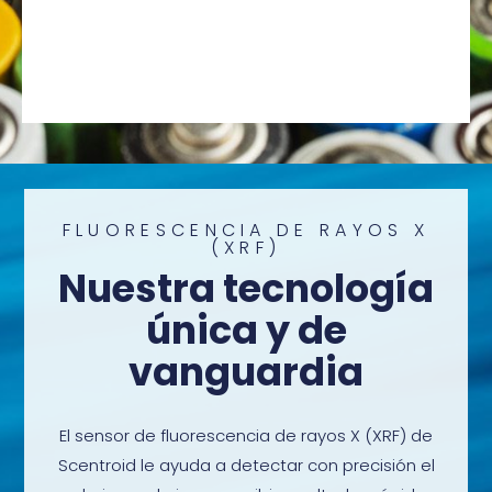
Minería y fundición
de metales
FLUORESCENCIA DE RAYOS X
(XRF)
Nuestra tecnología
Las industrias suelen encontrar cadmio
única y de
como subproducto cuando extraen y
procesan minerales de zinc, plomo y
vanguardia
cobre. La extracción de estos metales
libera cadmio al aire en forma de polvo
El sensor de fluorescencia de rayos X (XRF) de
o humo, particularmente durante los
Scentroid le ayuda a detectar con precisión el
procesos de fundición y refinación.