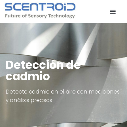
Ir
al
contenido
Contacta con nosotros
Detección de
cadmio
Detecte cadmio en el aire con mediciones
y análisis precisos