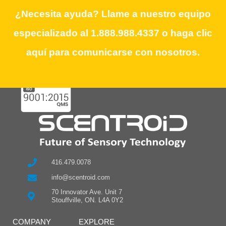
Need Assistance? Call our dedicated
¿Necesita ayuda? Llame a nuestro equipo
team at 1.888.988.4337 or click here to
especializado al 1.888.988.4337 o haga clic
contact us.
aquí para comunicarse con nosotros.
416.479.0078
info@scentroid.com
70 Innovator Ave. Unit 7
Stouffville, ON. L4A 0Y2
COMPANY
EXPLORE