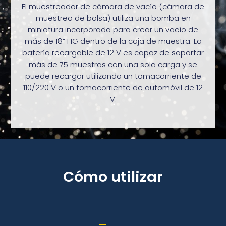
El muestreador de cámara de vacío (cámara de
muestreo de bolsa) utiliza una bomba en
miniatura incorporada para crear un vacío de
más de 18” HG dentro de la caja de muestra. La
batería recargable de 12 V es capaz de soportar
más de 75 muestras con una sola carga y se
puede recargar utilizando un tomacorriente de
110/220 V o un tomacorriente de automóvil de 12
V.
Cómo utilizar