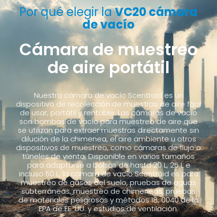
Por qué elegir la
VC20 cámara
de vacío
Cámara de muestreo
de aire portátil
Nuestra cámara de vacío Scentroid es un
dispositivo de recolección de muestras de aire fácil
de usar, portátil y rentable. Las cámaras de vacío
son bombas de vacío para muestreo de aire que
se utilizan para extraer muestras directamente sin
dilución de la chimenea, el aire ambiente u otros
dispositivos de muestreo, como cámaras de flujo o
túneles de viento. Disponible en varios tamaños
para adaptarse a bolsas de hasta 20 L, 25 L e
incluso 50 L, la cámara de vacío Scentroid es para
muestreo de gases del suelo, pruebas de aguas
subterráneas, muestreo de chimeneas, pruebas
de materiales peligrosos y métodos 18, 0040 de la
EPA de EE. UU. y estudios de ventilación.