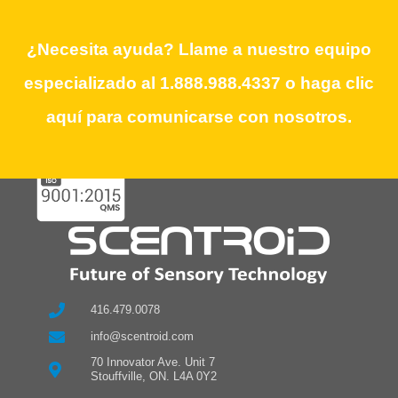
Need Assistance? Call our dedicated
¿Necesita ayuda? Llame a nuestro equipo
team at 1.888.988.4337 or click here to
especializado al 1.888.988.4337 o haga clic
contact us.
aquí para comunicarse con nosotros.
416.479.0078
info@scentroid.com
70 Innovator Ave. Unit 7
Stouffville, ON. L4A 0Y2