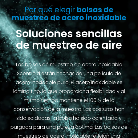
Por qué elegir
bolsas de
muestreo de acero inoxidable
Soluciones sencillas
de muestreo de aire
Las bolsas de muestreo de acero inoxidable
Scentroid están hechas de una película de
acero inoxidable puro. El acero inoxidable se
lamina fino, lo que proporciona flexibilidad y al
mismo tiempo mantiene el 100 % de la
conservación de la muestra. Las costuras han
sido soldadas; la bolsa ha sido calentada y
purgada para una pureza óptima. Las bolsas de
muestreo de acero inoxidable reflejan una