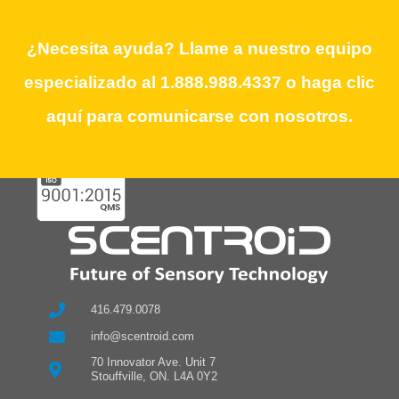
Need Assistance? Call our dedicated
¿Necesita ayuda? Llame a nuestro equipo
team at 1.888.988.4337 or click here to
especializado al 1.888.988.4337 o haga clic
contact us.
aquí para comunicarse con nosotros.
416.479.0078
info@scentroid.com
70 Innovator Ave. Unit 7
Stouffville, ON. L4A 0Y2