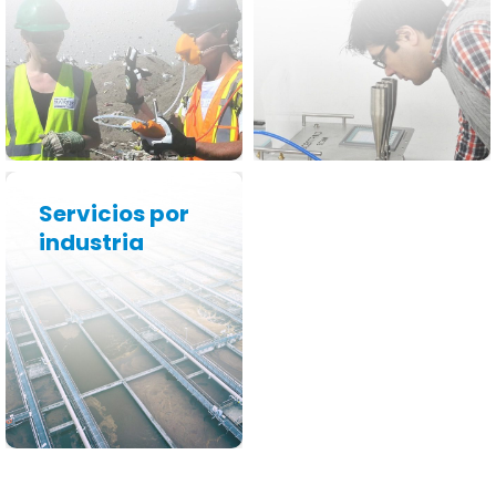
Más
Más
Servicios por
industria
información
Más