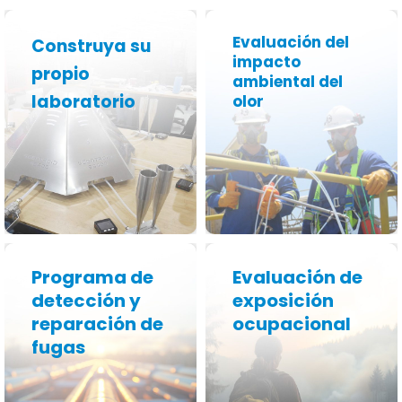
Evaluación del
Construya su
impacto
propio
ambiental del
información
información
laboratorio
olor
Más
Más
Programa de
Evaluación de
detección y
exposición
reparación de
ocupacional
información
información
fugas
Más
Más