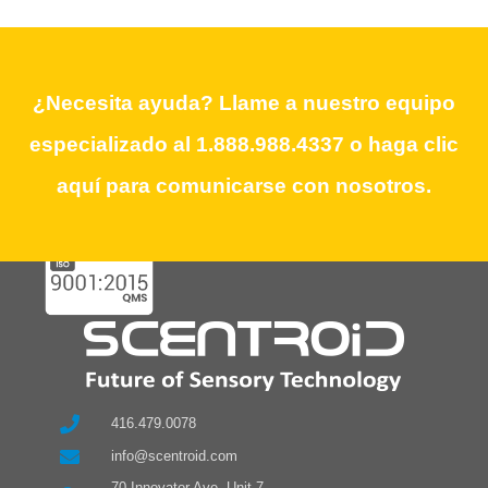
Need Assistance? Call our dedicated
¿Necesita ayuda? Llame a nuestro equipo
team at 1.888.988.4337 or click here to
especializado al 1.888.988.4337 o haga clic
contact us.
aquí para comunicarse con nosotros.
416.479.0078
info@scentroid.com
70 Innovator Ave. Unit 7