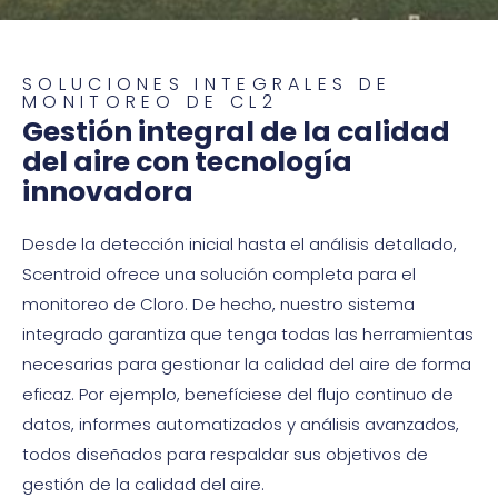
Química
SOLUCIONES INTEGRALES DE
La industria cloro-álcali es la mayor
MONITOREO DE CL2
Gestión integral de la calidad
fuente de cloro gaseoso. En el
del aire con tecnología
proceso cloro-álcali, el cloro gaseoso
innovadora
se produce mediante la electrólisis
del cloruro de sodio (sal) en agua.
Desde la detección inicial hasta el análisis detallado,
Este proceso también produce
Scentroid ofrece una solución completa para el
hidróxido de sodio (sosa cáustica) y
monitoreo de Cloro. De hecho, nuestro sistema
gas hidrógeno.
integrado garantiza que tenga todas las herramientas
necesarias para gestionar la calidad del aire de forma
eficaz. Por ejemplo, benefíciese del flujo continuo de
datos, informes automatizados y análisis avanzados,
todos diseñados para respaldar sus objetivos de
gestión de la calidad del aire.