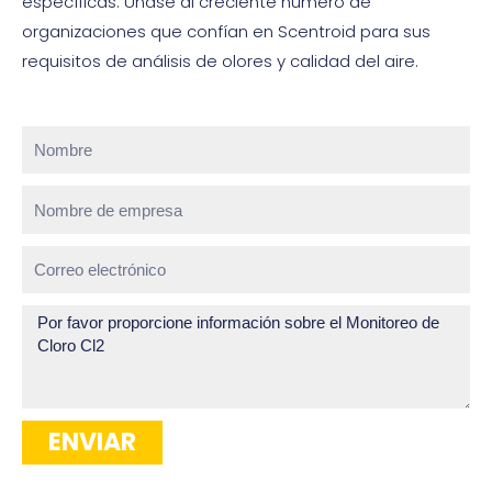
específicas. Únase al creciente número de
organizaciones que confían en Scentroid para sus
requisitos de análisis de olores y calidad del aire.
Nombre
Nombre
de
empresa
Correo
electrónico
¿Cómo
podemos
ayudar?
ENVIAR