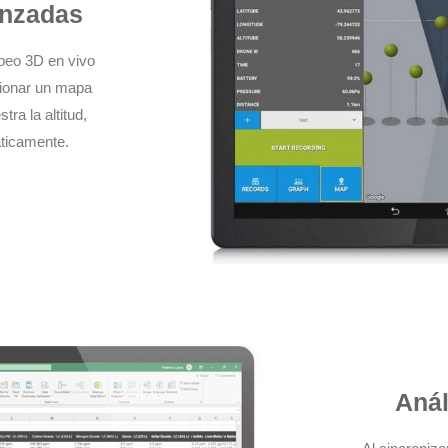
anzadas
peo 3D en vivo
cionar un mapa
a la altitud,
ticamente.
Anál