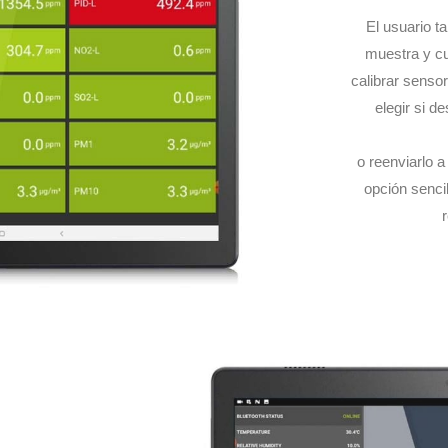
El usuario t
muestra y cu
calibrar senso
elegir si d
o reenviarlo 
opción sencil