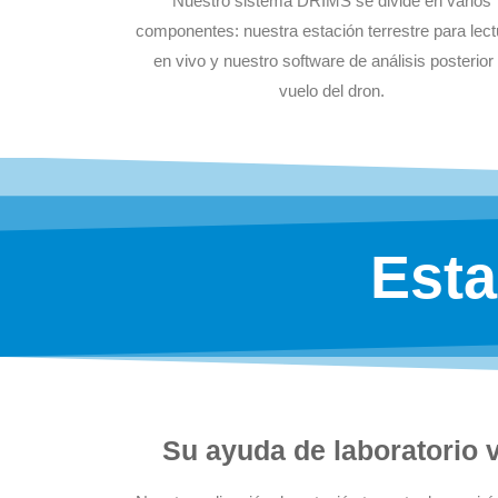
Nuestro sistema DRIMS se divide en varios
componentes: nuestra estación terrestre para lec
en vivo y nuestro software de análisis posterior 
vuelo del dron.
Esta
Su ayuda de laboratorio 