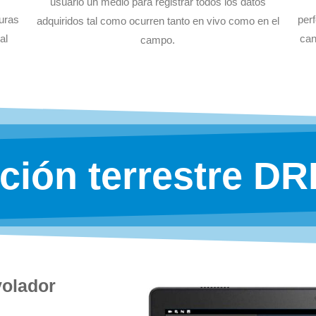
usuario un medio para registrar todos los datos
turas
perf
adquiridos tal como ocurren tanto en vivo como en el
al
can
campo.
ción terrestre D
volador