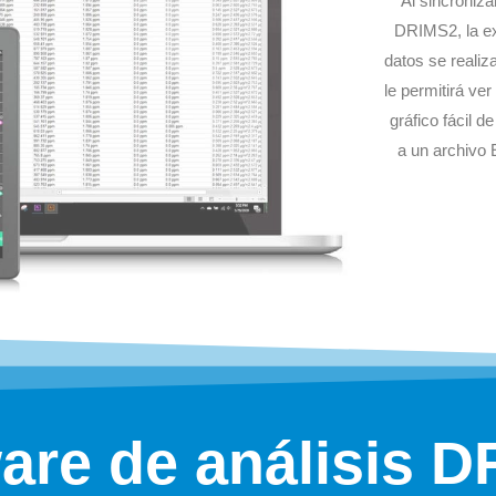
Al sincroniz
DRIMS2, la ex
datos se reali
le permitirá ve
gráfico fácil d
a un archivo 
are de análisis 