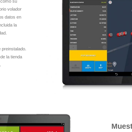
á como su
orio volador
los datos en
cluida la
dad.
 preinstalado.
de la tienda
.
Muest