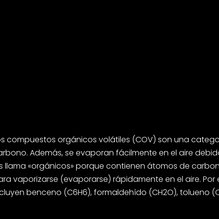
os compuestos orgánicos volátiles (COV) son una categ
arbono. Además, se evaporan fácilmente en el aire debid
es llama «orgánicos» porque contienen átomos de carbono,
ara vaporizarse (evaporarse) rápidamente en el aire. P
ncluyen benceno (C6H6), formaldehído (CH2O), tolueno 