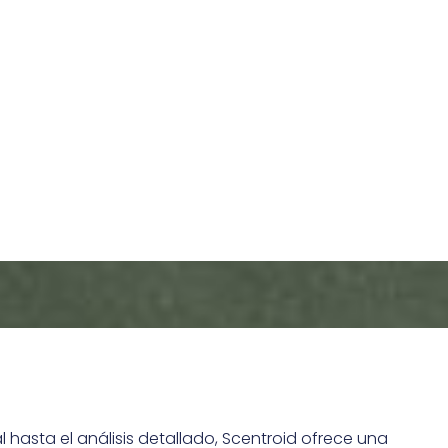
etróleo y gas
ustria del petróleo y el gas es una
nte importante de compuestos
l hasta el análisis detallado, Scentroid ofrece una