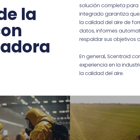
orgáni
solución completa para 
de la
diver
integrado garantiza que
la calidad del aire de fo
con
extracci
datos, informes automat
p
vadora
respaldar sus objetivos d
En general, Scentroid c
experiencia en la indust
la calidad del aire.