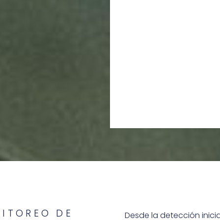
P
La ind
fue
NITOREO DE
Desde la detección inicia