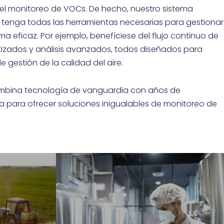
cos volátiles (VOCs) debido a los
el monitoreo de VOCs. De hecho, nuestro sistema
sos procesos involucrados en la
 tenga todas las herramientas necesarias para gestionar
rma eficaz. Por ejemplo, benefíciese del flujo continuo de
ón, procesamiento y transporte de
izados y análisis avanzados, todos diseñados para
etróleo crudo y gas natural.
e gestión de la calidad del aire.
ombina tecnología de vanguardia con años de
ria para ofrecer soluciones inigualables de monitoreo de