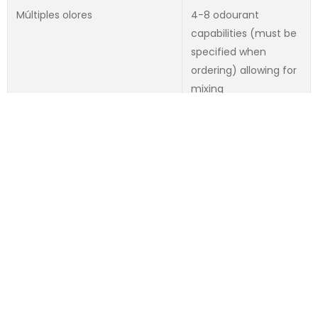
Múltiples olores
4-8 odourant
capabilities (must be
specified when
ordering) allowing for
mixing
Recalibración
Activado a través de
la pantalla de
administración.
Principio de dilución
Educador venturi
Mecanismo de control
Controladores de flujo
másico tanto en la
entrada de aire limpio
como en la de aire de
muestra