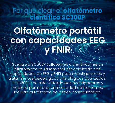
Por qué elegir el
olfatómetro
científico SC300P
Olfatómetro portátil
con capacidades EEG
y FNIR
Scentroid SC300P (olfatómetro científico) es un
olfatómetro multisensorial especializado con
capacidades de EEG y FNIR para investigaciones y
tratamientos psicológicos y fisiológicos avanzados.
El SC300-P ha sido utilizado por investigadores y
médicos para tratar una variedad de trastornos,
incluido el trastorno de estrés postraumático.